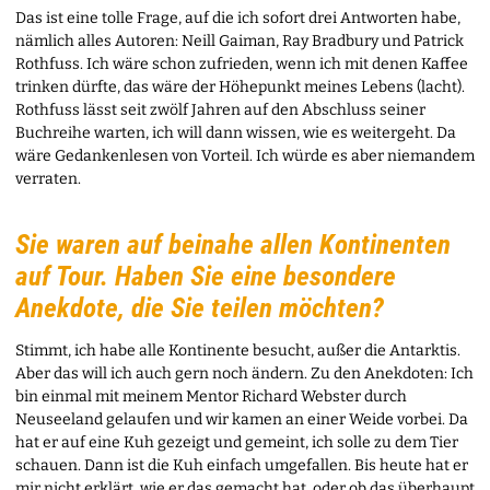
Das ist eine tolle Frage, auf die ich sofort drei Antworten habe,
nämlich alles Autoren: Neill Gaiman, Ray Bradbury und Patrick
Rothfuss. Ich wäre schon zufrieden, wenn ich mit denen Kaffee
trinken dürfte, das wäre der Höhepunkt meines Lebens (lacht).
Rothfuss lässt seit zwölf Jahren auf den Abschluss seiner
Buchreihe warten, ich will dann wissen, wie es weitergeht. Da
wäre Gedankenlesen von Vorteil. Ich würde es aber niemandem
verraten.
Sie waren auf beinahe allen Kontinenten
auf Tour. Haben Sie eine besondere
Anekdote, die Sie teilen möchten?
Stimmt, ich habe alle Kontinente besucht, außer die Antarktis.
Aber das will ich auch gern noch ändern. Zu den Anekdoten: Ich
bin einmal mit meinem Mentor Richard Webster durch
Neuseeland gelaufen und wir kamen an einer Weide vorbei. Da
hat er auf eine Kuh gezeigt und gemeint, ich solle zu dem Tier
schauen. Dann ist die Kuh einfach umgefallen. Bis heute hat er
mir nicht erklärt, wie er das gemacht hat, oder ob das überhaupt