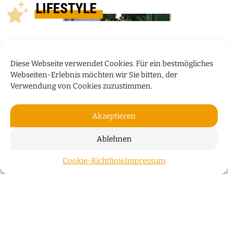
LIFESTYLE
Diese Webseite verwendet Cookies. Für ein bestmögliches
Webseiten-Erlebnis möchten wir Sie bitten, der
Verwendung von Cookies zuzustimmen.
Akzeptieren
Ablehnen
PRODUKT DES MONATS
Cookie-Richtlinie
Impressum
ZUM S
Neuerscheinung: „Die Tauben von St. Stephani“
Bremer Produkte
WEITERLESEN