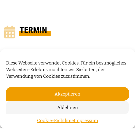
TERMIN
Diese Webseite verwendet Cookies. Für ein bestmögliches
Webseiten-Erlebnis möchten wir Sie bitten, der
Verwendung von Cookies zuzustimmen.
Akzeptieren
Ablehnen
EISBÄREN BREMERHAVEN VS.
Cookie-Richtlinie
Impressum
ZUM S
SCIENCE CITY JENA