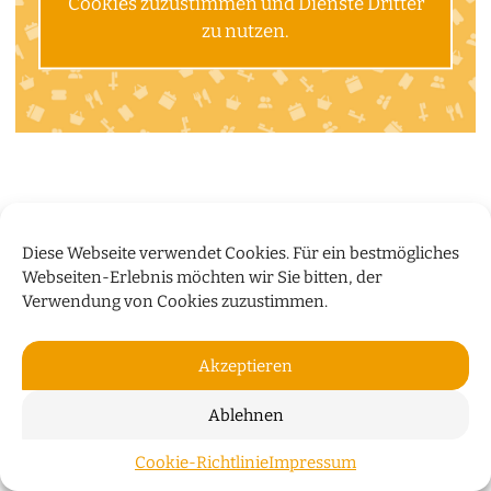
Cookies zuzustimmen und Dienste Dritter
zu nutzen.
Diese Webseite verwendet Cookies. Für ein bestmögliches
Webseiten-Erlebnis möchten wir Sie bitten, der
Verwendung von Cookies zuzustimmen.
Akzeptieren
Ablehnen
Cookie-Richtlinie
Impressum
ZUM S