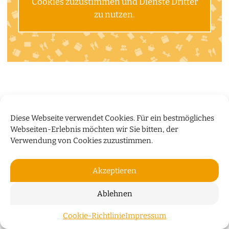
Cookies zuzustimmen und Dienste Dritter
zu nutzen.
Diese Webseite verwendet Cookies. Für ein bestmögliches
Webseiten-Erlebnis möchten wir Sie bitten, der
Verwendung von Cookies zuzustimmen.
Akzeptieren
Ablehnen
Cookie-Richtlinie
Impressum
ZUM S