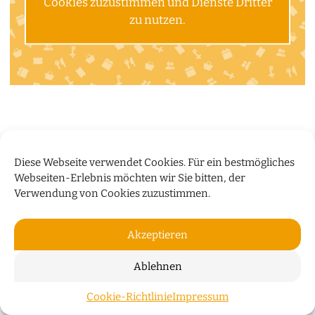
Cookies zuzustimmen und Dienste Dritter
zu nutzen.
Diese Webseite verwendet Cookies. Für ein bestmögliches
Webseiten-Erlebnis möchten wir Sie bitten, der
Verwendung von Cookies zuzustimmen.
Akzeptieren
Ablehnen
Cookie-Richtlinie
Impressum
ZUM S