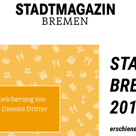
ST
BR
Speicherung von
20
Dienste Dritter
erschien