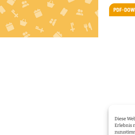
PDF-DOW
Diese Web
Erlebnis 
zuzustim