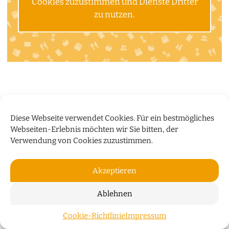
Cookies zuzustimmen und Dienste Dritter
zu nutzen.
Diese Webseite verwendet Cookies. Für ein bestmögliches
Webseiten-Erlebnis möchten wir Sie bitten, der
Verwendung von Cookies zuzustimmen.
Akzeptieren
Ablehnen
Cookie-Richtlinie
Impressum
ZUM S