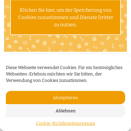
Klicken Sie hier, um der Speicherung von
Cookies zuzustimmen und Dienste Dritter
zu nutzen.
Diese Webseite verwendet Cookies. Für ein bestmögliches
Webseiten-Erlebnis möchten wir Sie bitten, der
Verwendung von Cookies zuzustimmen.
Akzeptieren
Ablehnen
Cookie-Richtlinie
Impressum
ZUM S