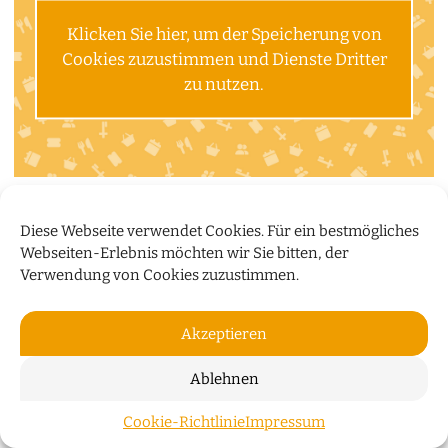
Klicken Sie hier, um der Speicherung von
Cookies zuzustimmen und Dienste Dritter
zu nutzen.
Diese Webseite verwendet Cookies. Für ein bestmögliches
Webseiten-Erlebnis möchten wir Sie bitten, der
Verwendung von Cookies zuzustimmen.
Akzeptieren
Ablehnen
Cookie-Richtlinie
Impressum
ZUM S