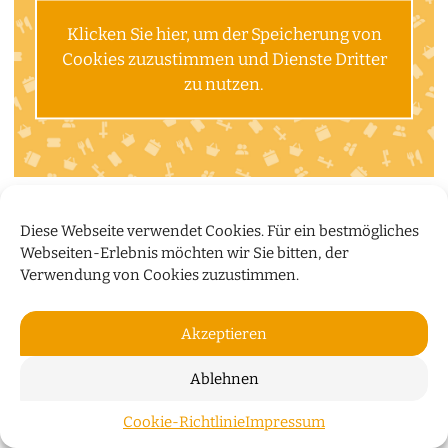
Klicken Sie hier, um der Speicherung von
Cookies zuzustimmen und Dienste Dritter
zu nutzen.
Diese Webseite verwendet Cookies. Für ein bestmögliches
Webseiten-Erlebnis möchten wir Sie bitten, der
Verwendung von Cookies zuzustimmen.
Akzeptieren
Ablehnen
Cookie-Richtlinie
Impressum
ZUM S