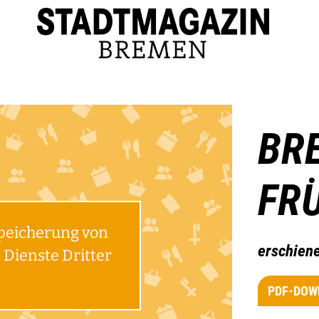
BR
FR
Speicherung von
erschien
Dienste Dritter
PDF-DOW