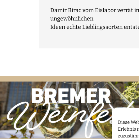
Damir Birac vom Eislabor verrät i
ungewöhnlichen
Ideen echte Lieblingssorten entst
Diese Web
Erlebnis 
zuzustim