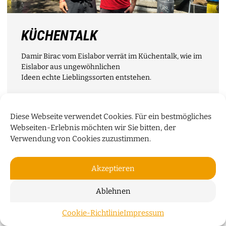
KÜCHENTALK
Damir Birac vom Eislabor verrät im Küchentalk, wie im
Eislabor aus ungewöhnlichen
Ideen echte Lieblingssorten entstehen.
WEITERLESEN
Diese Webseite verwendet Cookies. Für ein bestmögliches
Webseiten-Erlebnis möchten wir Sie bitten, der
Verwendung von Cookies zuzustimmen.
Akzeptieren
Ablehnen
Cookie-Richtlinie
Impressum
ZUM S
BREMER KÖPFE