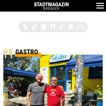
BREMER KÖPFE
EVENTS
TERMINE
GASTRO
LIFESTYLE
VERLOSUNGE
PODCAS
GASTRO