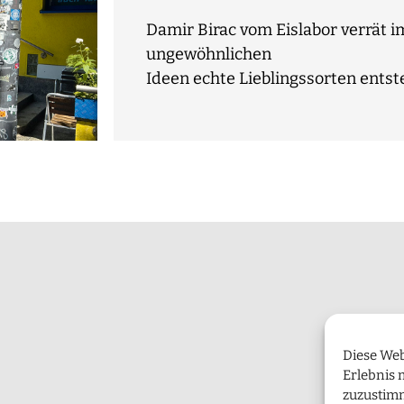
Damir Birac vom Eislabor verrät i
ungewöhnlichen
Ideen echte Lieblingssorten entst
Diese Web
Erlebnis 
zuzustim