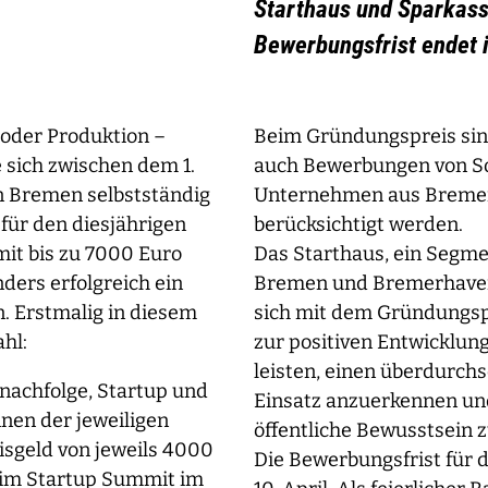
Starthaus und Sparkass
Bewerbungsfrist endet 
 oder Produktion –
Beim Gründungspreis si
 sich zwischen dem 1.
auch Bewerbungen von So
n Bremen selbstständig
Unternehmen aus Bremerh
für den diesjährigen
berücksichtigt werden.
it bis zu 7000 Euro
Das Starthaus, ein Segme
ers erfolgreich ein
Bremen und Bremerhaven
 Erstmalig in diesem
sich mit dem Gründungspre
hl:
zur positiven Entwicklu
leisten, einen überdurch
chfolge, Start­up und
Einsatz anzuerkennen un
nnen der jeweiligen
öffentliche Bewusstsein z
eisgeld von jeweils 4000
Die Bewerbungsfrist für
eim Startup Summit im