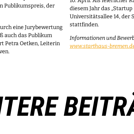
10. April. Als feierliche
en Publikumspreis, der
diesem Jahr das „Startu
Universitätsallee 14, der
stattfinden.
durch eine Jurybewertung
aß auch das Publikum
Informationen und Bewerb
rt Petra Oetken, Leiterin
www.starthaus-bremen.d
ven.
ITERE BEITR