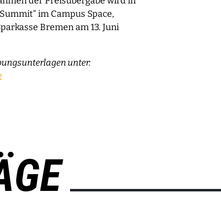
r Rahmen der Preisübergabe wird in
p Summit“ im Campus Space,
 Sparkasse Bremen am 13. Juni
ungsunterlagen unter:
e
ÄGE