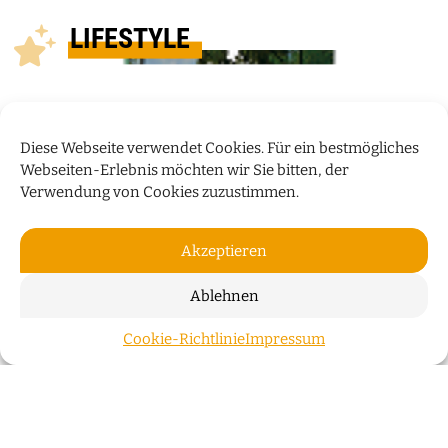
LIFESTYLE
Diese Webseite verwendet Cookies. Für ein bestmögliches
Webseiten-Erlebnis möchten wir Sie bitten, der
Verwendung von Cookies zuzustimmen.
Akzeptieren
Ablehnen
PRODUKT DES MONATS
Cookie-Richtlinie
Impressum
ZUM S
Neuerscheinung: „Die Tauben von St. Stephani“
Bremer Produkte