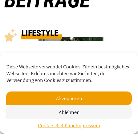
LIFESTYLE
Diese Webseite verwendet Cookies. Für ein bestmögliches
Webseiten-Erlebnis möchten wir Sie bitten, der
Verwendung von Cookies zuzustimmen.
Akzeptieren
Ablehnen
PRODUKT DES MONATS
Cookie-Richtlinie
Impressum
ZUM S
Neuerscheinung: „Die Tauben von St. Stephani“