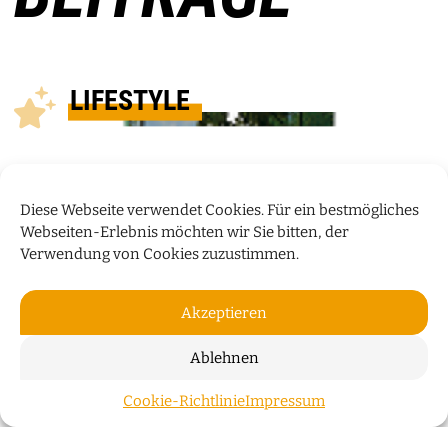
LIFESTYLE
Diese Webseite verwendet Cookies. Für ein bestmögliches
Webseiten-Erlebnis möchten wir Sie bitten, der
Verwendung von Cookies zuzustimmen.
Akzeptieren
Ablehnen
PRODUKT DES MONATS
Cookie-Richtlinie
Impressum
ZUM S
Neuerscheinung: „Die Tauben von St. Stephani“