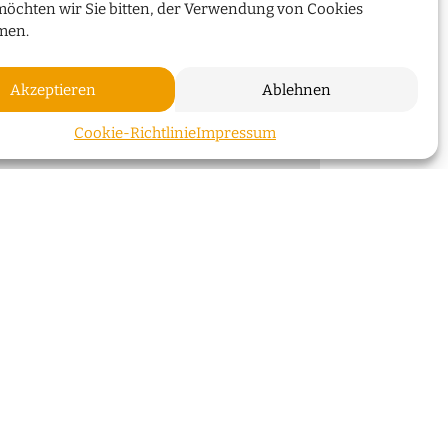
WEITERLESEN
möchten wir Sie bitten, der Verwendung von Cookies
men.
Akzeptieren
Ablehnen
ZUM SEI
Cookie-Richtlinie
Impressum