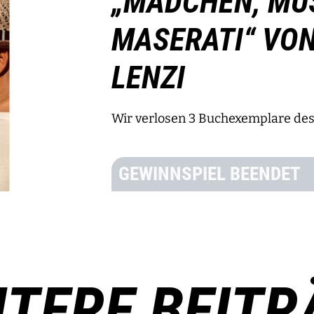
„MÄDCHEN, MU
MASERATI“ VON
LENZI
Wir verlosen 3 Buchexemplare des
GEWINNSPIEL BEENDET
ITERE BEITR