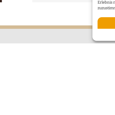
Erlebnis 
zuzustim