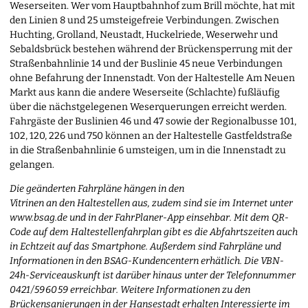
Weserseiten. Wer vom Hauptbahnhof zum Brill möchte, hat mit
den Linien 8 und 25 umsteigefreie Verbindungen. Zwischen
Huchting, Grolland, Neustadt, Huckelriede, Weserwehr und
Sebaldsbrück bestehen während der Brückensperrung mit der
Straßenbahnlinie 14 und der Buslinie 45 neue Verbindungen
ohne Befahrung der Innenstadt. Von der Haltestelle Am Neuen
Markt aus kann die andere Weserseite (Schlachte) fußläufig
über die nächstgelegenen Weserquerungen erreicht werden.
Fahrgäste der Buslinien 46 und 47 sowie der Regionalbusse 101,
102, 120, 226 und 750 können an der Haltestelle Gastfeldstraße
in die Straßenbahnlinie 6 umsteigen, um in die Innenstadt zu
gelangen.
Die geänderten Fahrpläne hängen in den
Vitrinen an den Haltestellen aus, zudem sind sie im Internet unter
www.bsag.de und in der FahrPlaner-App einsehbar. Mit dem QR-
Code auf dem Haltestellenfahrplan gibt es die Abfahrtszeiten auch
in Echtzeit auf das Smartphone. Außerdem sind Fahrpläne und
Informationen in den BSAG-Kundencentern erhätlich. Die VBN-
24h-Serviceauskunft ist darüber hinaus unter der Telefonnummer
0421 / 59 60 59 erreichbar. Weitere Informationen zu den
Brückensanierungen in der Hansestadt erhalten Interessierte im