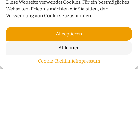
Diese Webseite verwendet Cookies. Für ein bestmögliches
Webseiten-Erlebnis möchten wir Sie bitten, der
Verwendung von Cookies zuzustimmen.
Akzeptieren
Ablehnen
PRODUKT DES MONATS
Cookie-Richtlinie
Impressum
ZUM S
Neuerscheinung: „Die Tauben von St. Stephani“
Bremer Produkte
WEITERLESEN