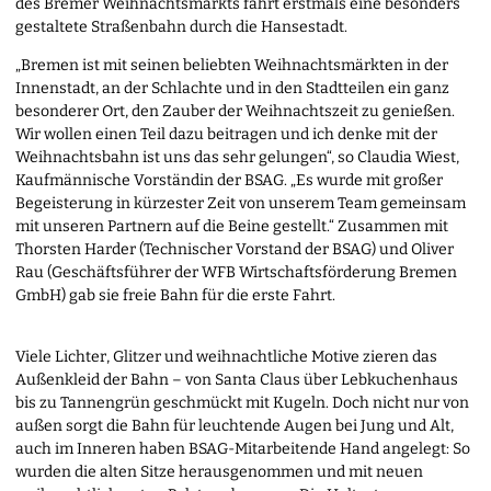
des Bremer Weihnachtsmarkts fährt erstmals eine besonders
gestaltete Straßenbahn durch die Hansestadt.
„Bremen ist mit seinen beliebten Weihnachtsmärkten in der
Innenstadt, an der Schlachte und in den Stadtteilen ein ganz
besonderer Ort, den Zauber der Weihnachtszeit zu genießen.
Wir wollen einen Teil dazu beitragen und ich denke mit der
Weihnachtsbahn ist uns das sehr gelungen“, so Claudia Wiest,
Kaufmännische Vorständin der BSAG. „Es wurde mit großer
Begeisterung in kürzester Zeit von unserem Team gemeinsam
mit unseren Partnern auf die Beine gestellt.“ Zusammen mit
Thorsten Harder (Technischer Vorstand der BSAG) und Oliver
Rau (Geschäftsführer der WFB Wirtschaftsförderung Bremen
GmbH) gab sie freie Bahn für die erste Fahrt.
Viele Lichter, Glitzer und weihnachtliche Motive zieren das
Außenkleid der Bahn – von Santa Claus über Lebkuchenhaus
bis zu Tannengrün geschmückt mit Kugeln. Doch nicht nur von
außen sorgt die Bahn für leuchtende Augen bei Jung und Alt,
auch im Inneren haben BSAG-Mitarbeitende Hand angelegt: So
wurden die alten Sitze herausgenommen und mit neuen