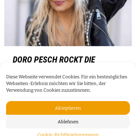
DORO PESCH ROCKT DIE
SEEBÜHNE BREMEN
Diese Webseite verwendet Cookies. Für ein bestmögliches
„Unsere Fans sind hart im Nehmen“ sagt die „Queen of
Webseiten-Erlebnis möchten wir Sie bitten, der
Metal“ im Gespräch zu ihrem Auftritt der „Seebühne
Verwendung von Cookies zuzustimmen.
Rockt! 2.0“.
Events
Akzeptieren
WEITERLESEN
Ablehnen
Cookie-Richtlinie
Impressum
ZUM S