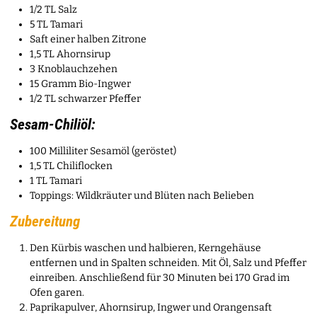
1/2 TL Salz
5 TL Tamari
Saft einer halben Zitrone
1,5 TL Ahornsirup
3 Knoblauchzehen
15 Gramm Bio-Ingwer
1/2 TL schwarzer Pfeffer
Sesam-Chiliöl:
100 Milliliter Sesamöl (geröstet)
1,5 TL Chiliflocken
1 TL Tamari
Toppings: Wildkräuter und Blüten nach Belieben
Zubereitung
Den Kürbis waschen und halbieren, Kerngehäuse
entfernen und in Spalten schneiden. Mit Öl, Salz und Pfeffer
einreiben. Anschließend für 30 Minuten bei 170 Grad im
Ofen garen.
Paprikapulver, Ahornsirup, Ingwer und Orangensaft