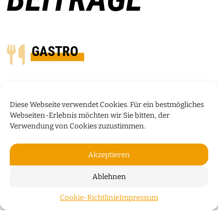
GASTRO
Diese Webseite verwendet Cookies. Für ein bestmögliches
Webseiten-Erlebnis möchten wir Sie bitten, der
Verwendung von Cookies zuzustimmen.
Akzeptieren
Ablehnen
KÜCHENTALK
Cookie-Richtlinie
Impressum
ZUM S
Damir Birac vom Eislabor verrät im Küchentalk, wie im