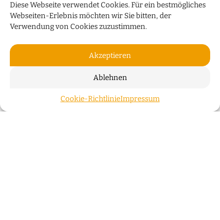
Diese Webseite verwendet Cookies. Für ein bestmögliches
Webseiten-Erlebnis möchten wir Sie bitten, der
Verwendung von Cookies zuzustimmen.
Akzeptieren
Ablehnen
„HUMOR IST WIE EIN
Cookie-Richtlinie
Impressum
ZUM S
REGENSCHIRM“
Bauchredner Sascha Grammel spricht im Interview
über sein neues Programm „Wünsch Dir was!“
WEITERLESEN