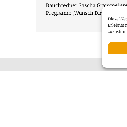
Bauchredner Sascha Grammel spri
Programm „Wünsch Dir was!“
Diese Web
Erlebnis 
zuzustim