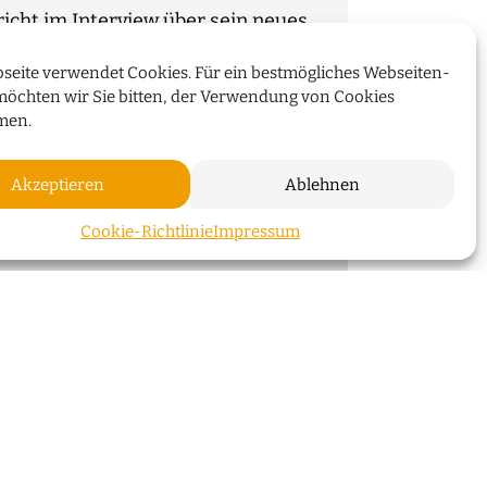
cht im Interview über sein neues
seite verwendet Cookies. Für ein bestmögliches Webseiten-
möchten wir Sie bitten, der Verwendung von Cookies
WEITERLESEN
men.
Akzeptieren
Ablehnen
ZUM SEI
Cookie-Richtlinie
Impressum