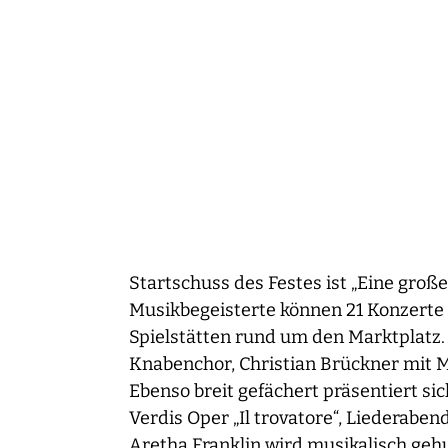
Startschuss des Festes ist „Eine gro
Musikbegeisterte können 21 Konzerte m
Spielstätten rund um den Marktplatz.
Knabenchor, Christian Brückner mit M
Ebenso breit gefächert präsentiert s
Verdis Oper „Il trovatore“, Liedera
Aretha Franklin wird musikalisch geh