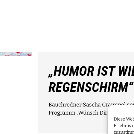
„HUMOR IST WI
REGENSCHIRM“
Bauchredner Sascha Grammel spri
Programm „Wünsch Dir was!“
Diese Web
Erlebnis 
zuzustim