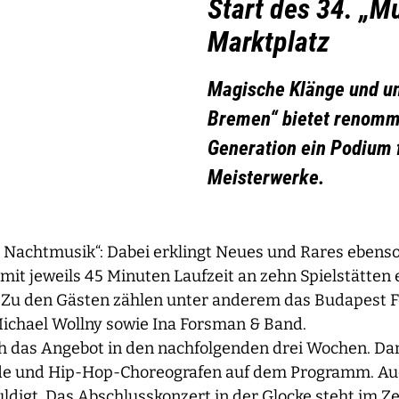
Start des 34. „M
Marktplatz
Magische Klänge und un
Bremen“ bietet renommi
Generation ein Podium 
Meisterwerke.
ße Nachtmusik“: Dabei erklingt Neues und Rares eben
it jeweils 45 Minuten Laufzeit an zehn Spielstätten er
 Zu den Gästen zählen unter anderem das Budapest Fes
ichael Wollny sowie Ina Forsman & Band.
ich das Angebot in den nachfolgenden drei Wochen. Da
bende und Hip-Hop-Choreografen auf dem Programm. A
uldigt. Das Abschlusskonzert in der Glocke steht im 