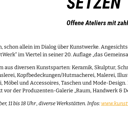
SETZEN
Offene Ateliers mit za
 schon allein im Dialog über Kunstwerke. Angesicht
stWerk“ im Viertel in seiner 20. Auflage „das Gemeins
rum aus diversen Kunstsparten: Keramik, Skulptur, S
hslerei, Kopfbedeckungen/Hutmacherei, Malerei, Illus
i, Möbel und Accessoires, Taschen und Mode-Design.
kt vor der Produzenten-Galerie „Raum, Handwerk & De
, 11 bis 18 Uhr , diverse Werkstätten. Infos:
www.kunstw