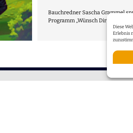
Bauchredner Sascha Grammel spri
Programm „Wünsch Dir was!“
Diese Web
Erlebnis 
zuzustim