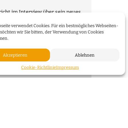
cht im Interview über sein neues
seite verwendet Cookies. Für ein bestmögliches Webseiten-
möchten wir Sie bitten, der Verwendung von Cookies
WEITERLESEN
men.
Akzeptieren
Ablehnen
ZUM SEI
Cookie-Richtlinie
Impressum