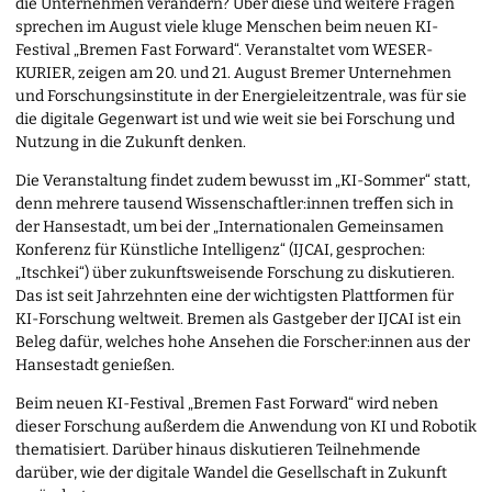
die Unternehmen verändern? Über diese und weitere Fragen
sprechen im August viele kluge Menschen beim neuen KI-
Festival „Bremen Fast Forward“. Veranstaltet vom WESER-
KURIER, zeigen am 20. und 21. August Bremer Unternehmen
und Forschungsinstitute in der Energieleitzentrale, was für sie
die digitale Gegenwart ist und wie weit sie bei Forschung und
Nutzung in die Zukunft denken.
Die Veranstaltung findet zudem bewusst im „KI-Sommer“ statt,
denn mehrere tausend Wissenschaftler:innen treffen sich in
der Hansestadt, um bei der „Internationalen Gemeinsamen
Konferenz für Künstliche Intelligenz“ (IJCAI, gesprochen:
„Itschkei“) über zukunftsweisende Forschung zu diskutieren.
Das ist seit Jahrzehnten eine der wichtigsten Plattformen für
KI-Forschung weltweit. Bremen als Gastgeber der IJCAI ist ein
Beleg dafür, welches hohe Ansehen die Forscher:innen aus der
Hansestadt genießen.
Beim neuen KI-Festival „Bremen Fast Forward“ wird neben
dieser Forschung außerdem die Anwendung von KI und Robotik
thematisiert. Darüber hinaus diskutieren Teilnehmende
darüber, wie der digitale Wandel die Gesellschaft in Zukunft