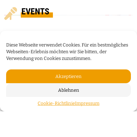
EVENTS
Diese Webseite verwendet Cookies. Für ein bestmögliches
Webseiten-Erlebnis möchten wir Sie bitten, der
Verwendung von Cookies zuzustimmen.
Akzeptieren
Ablehnen
„HUMOR IST WIE EIN
Cookie-Richtlinie
Impressum
ZUM S
REGENSCHIRM“
Bauchredner Sascha Grammel spricht im Interview
über sein neues Programm „Wünsch Dir was!“