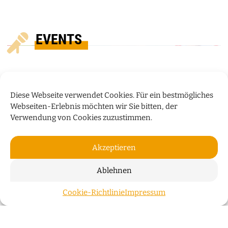
EVENTS
Diese Webseite verwendet Cookies. Für ein bestmögliches
Webseiten-Erlebnis möchten wir Sie bitten, der
Verwendung von Cookies zuzustimmen.
Akzeptieren
Ablehnen
„HUMOR IST WIE EIN
Cookie-Richtlinie
Impressum
ZUM S
REGENSCHIRM“