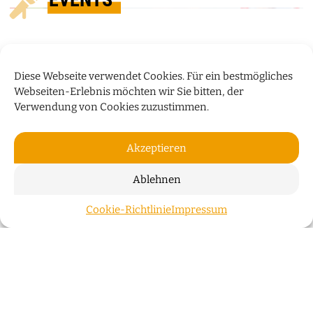
Diese Webseite verwendet Cookies. Für ein bestmögliches
Webseiten-Erlebnis möchten wir Sie bitten, der
Verwendung von Cookies zuzustimmen.
Akzeptieren
Ablehnen
„HUMOR IST WIE EIN
Cookie-Richtlinie
Impressum
ZUM S
REGENSCHIRM“
Bauchredner Sascha Grammel spricht im Interview
über sein neues Programm „Wünsch Dir was!“
WEITERLESEN