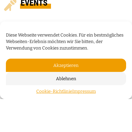
EVENTS
Diese Webseite verwendet Cookies. Für ein bestmögliches
Webseiten-Erlebnis möchten wir Sie bitten, der
Verwendung von Cookies zuzustimmen.
Akzeptieren
Ablehnen
„HUMOR IST WIE EIN
Cookie-Richtlinie
Impressum
ZUM S
REGENSCHIRM“
Bauchredner Sascha Grammel spricht im Interview
über sein neues Programm „Wünsch Dir was!“