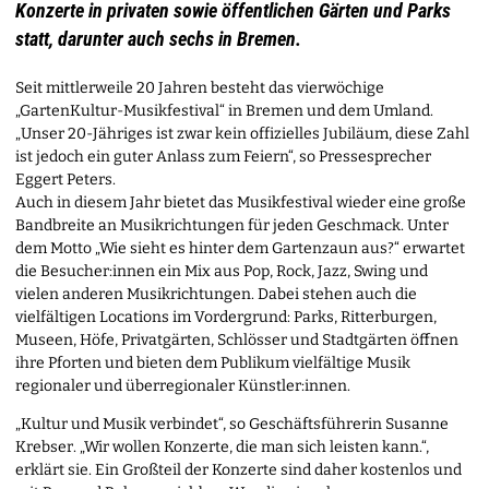
Konzerte in privaten sowie öffentlichen Gärten und Parks
statt, darunter auch sechs in Bremen.
Seit mittlerweile 20 Jahren besteht das vierwöchige
„GartenKultur-Musikfestival“ in Bremen und dem Umland.
„Unser 20-Jähriges ist zwar kein offizielles Jubiläum, diese Zahl
ist jedoch ein guter Anlass zum Feiern“, so Pressesprecher
Eggert Peters.
Auch in diesem Jahr bietet das Musikfestival wieder eine große
Bandbreite an Musikrichtungen für jeden Geschmack. Unter
dem Motto „Wie sieht es hinter dem Gartenzaun aus?“ erwartet
die Besucher:innen ein Mix aus Pop, Rock, Jazz, Swing und
vielen anderen Musikrichtungen. Dabei stehen auch die
vielfältigen Locations im Vordergrund: Parks, Ritterburgen,
Museen, Höfe, Privatgärten, Schlösser und Stadtgärten öffnen
ihre Pforten und bieten dem Publikum vielfältige Musik
regionaler und überregionaler Künstler:innen.
„Kultur und Musik verbindet“, so Geschäftsführerin Susanne
Krebser. „Wir wollen Konzerte, die man sich leisten kann.“,
erklärt sie. Ein Großteil der Konzerte sind daher kostenlos und