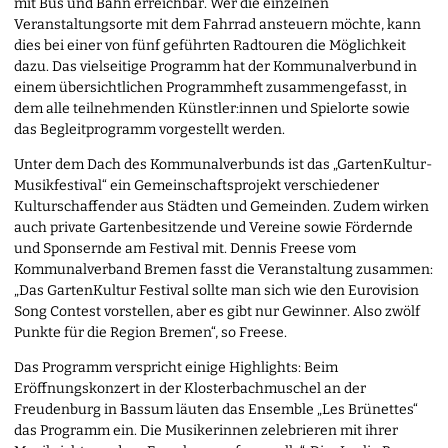
mit Bus und Bahn erreichbar. Wer die einzelnen
Veranstaltungsorte mit dem Fahrrad ansteuern möchte, kann
dies bei einer von fünf geführten Radtouren die Möglichkeit
dazu. Das vielseitige Programm hat der Kommunalverbund in
einem übersichtlichen Programmheft zusammengefasst, in
dem alle teilnehmenden Künstler:innen und Spielorte sowie
das Begleitprogramm vorgestellt werden.
Unter dem Dach des Kommunalverbunds ist das „GartenKultur-
Musikfestival“ ein Gemeinschaftsprojekt verschiedener
Kulturschaffender aus Städten und Gemeinden. Zudem wirken
auch private Gartenbesitzende und Vereine sowie Fördernde
und Sponsernde am Festival mit. Dennis Freese vom
Kommunalverband Bremen fasst die Veranstaltung zusammen:
„Das GartenKultur Festival sollte man sich wie den Eurovision
Song Contest vorstellen, aber es gibt nur Gewinner. Also zwölf
Punkte für die Region Bremen“, so Freese.
Das Programm verspricht einige Highlights: Beim
Eröffnungskonzert in der Klosterbachmuschel an der
Freudenburg in Bassum läuten das Ensemble „Les Brünettes“
das Programm ein. Die Musikerinnen zelebrieren mit ihrer