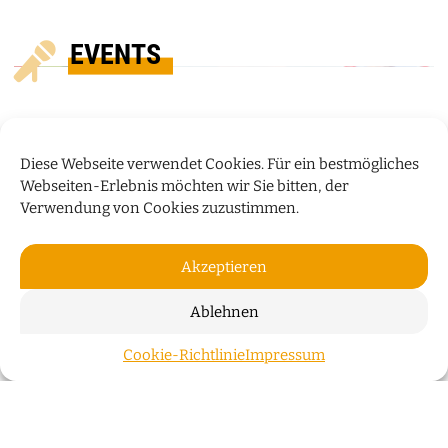
EVENTS
Diese Webseite verwendet Cookies. Für ein bestmögliches
Webseiten-Erlebnis möchten wir Sie bitten, der
Verwendung von Cookies zuzustimmen.
Akzeptieren
Ablehnen
„HUMOR IST WIE EIN
Cookie-Richtlinie
Impressum
ZUM S
REGENSCHIRM“
Bauchredner Sascha Grammel spricht im Interview