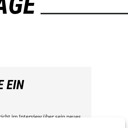
ÄGE
E EIN
cht im Interview über sein neues