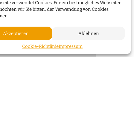
seite verwendet Cookies. Für ein bestmögliches Webseiten-
möchten wir Sie bitten, der Verwendung von Cookies
WEITERLESEN
men.
Akzeptieren
Ablehnen
ZUM SEI
Cookie-Richtlinie
Impressum