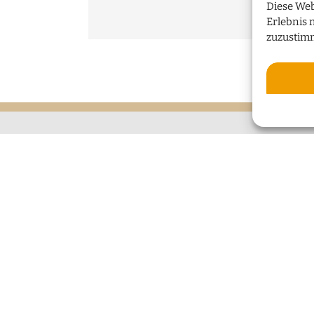
Diese Web
Erlebnis 
zuzustim