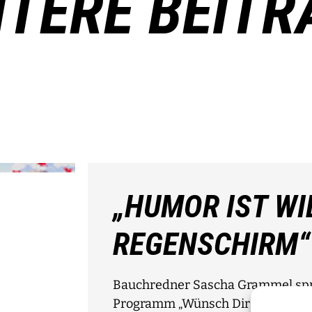
ITERE BEITR
„HUMOR IST WI
REGENSCHIRM“
Bauchredner Sascha Grammel spri
Programm „Wünsch Dir was!“