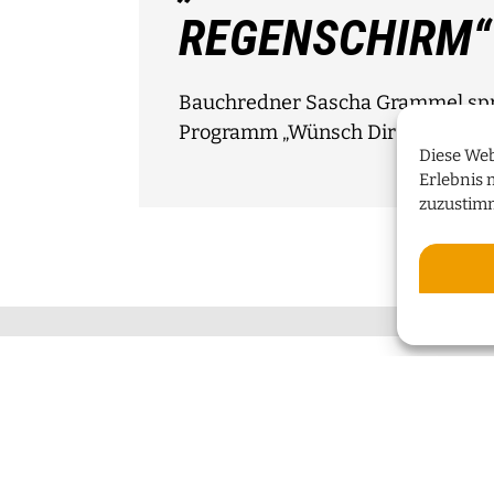
REGENSCHIRM“
Bauchredner Sascha Grammel spri
Programm „Wünsch Dir was!“
Diese Web
Erlebnis 
zuzustim