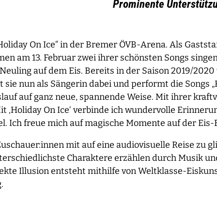
Prominente Unterstützu
 „Holiday On Ice“ in der Bremer ÖVB-Arena. Als Gastst
men am 13. Februar zwei ihrer schönsten Songs singen
 Neuling auf dem Eis. Bereits in der Saison 2019/2020 
st sie nun als Sängerin dabei und performt die Songs
lauf auf ganz neue, spannende Weise. Mit ihrer kraftv
 ‚Holiday On Ice‘ verbinde ich wundervolle Erinnerun
l. Ich freue mich auf magische Momente auf der Eis-B
schauer:innen mit auf eine audiovisuelle Reise zu g
terschiedlichste Charaktere erzählen durch Musik u
ekte Illusion entsteht mithilfe von Weltklasse-Eisku
.