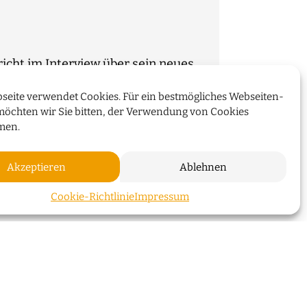
cht im Interview über sein neues
seite verwendet Cookies. Für ein bestmögliches Webseiten-
möchten wir Sie bitten, der Verwendung von Cookies
WEITERLESEN
men.
Akzeptieren
Ablehnen
ZUM SEI
Cookie-Richtlinie
Impressum