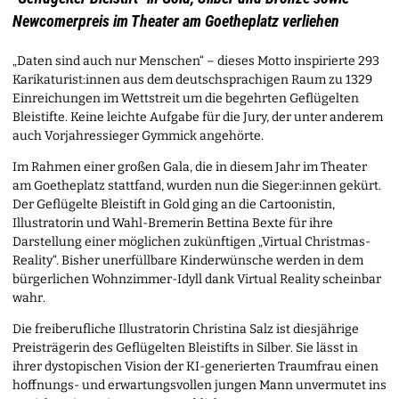
Newcomerpreis im Theater am Goetheplatz verliehen
„Daten sind auch nur Menschen“ – dieses Motto inspirierte 293
Karikaturist:innen aus dem deutschsprachigen Raum zu 1329
Einreichungen im Wettstreit um die begehrten Geflügelten
Bleistifte. Keine leichte Aufgabe für die Jury, der unter anderem
auch Vorjahressieger Gymmick angehörte.
Im Rahmen einer großen Gala, die in diesem Jahr im Theater
am Goetheplatz stattfand, wurden nun die Sieger:innen gekürt.
Der Geflügelte Bleistift in Gold ging an die Cartoonistin,
Illustratorin und Wahl-Bremerin Bettina Bexte für ihre
Darstellung einer möglichen zukünftigen „Virtual Christmas-
Reality“. Bisher unerfüllbare Kinderwünsche werden in dem
bürgerlichen Wohnzimmer-Idyll dank Virtual Reality scheinbar
wahr.
Die freiberufliche Illustratorin Christina Salz ist diesjährige
Preisträgerin des Geflügelten Bleistifts in Silber. Sie lässt in
ihrer dystopischen Vision der KI-generierten Traumfrau einen
hoffnungs- und erwartungsvollen jungen Mann unvermutet ins