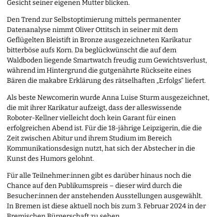
Gesicht seiner eigenen Mutter blicken.
Den Trend zur Selbstoptimierung mittels permanenter
Datenanalyse nimmt Oliver Ottitsch in seiner mit dem
Geflügelten Bleistift in Bronze ausgezeichneten Karikatur
bitterböse aufs Korn. Da beglückwünscht die auf dem
Waldboden liegende Smartwatch freudig zum Gewichtsverlust,
während im Hintergrund die gutgenährte Rückseite eines
Bären die makabre Erklärung des rätselhaften „Erfolgs“ liefert.
Als beste Newcomerin wurde Anna Luise Sturm ausgezeichnet,
die mit ihrer Karikatur aufzeigt, dass der alleswissende
Roboter-Kellner vielleicht doch kein Garant für einen
erfolgreichen Abend ist. Für die 18-jährige Leipzigerin, die die
Zeit zwischen Abitur und ihrem Studium im Bereich
Kommunikationsdesign nutzt, hat sich der Abstecher in die
Kunst des Humors gelohnt.
Für alle Teilnehmer:innen gibt es darüber hinaus noch die
Chance auf den Publikumspreis – dieser wird durch die
Besucher:innen der anstehenden Ausstellungen ausgewählt.
In Bremen ist diese aktuell noch bis zum 3. Februar 2024 in der
Bremischen Bürgerschaft zu sehen.