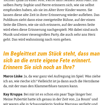
Tochter Lydia zu einer Fete, Pierre fährt seinen Sohn Marc zur
selben Party. Sophie und Pierre erinnern sich, wie sie selbst
empfunden haben, als sie im Alter ihrer Kinder waren. Sie
lassen diese alte Zeit in ihrer Erinnerung wieder aufleben. Das
Publikum sieht dann eine zweigeteilte Bühne, auf der einen
Seite die Eltern, wie sie sich erinnern, auf der anderen Seite
wird eben diese Erinnerung nachgespielt. Mit dabei sind auch
Musik und einer riesengroßen Party, die auch sehr ans Herz
geht. Das wird wahnsinnig nach vorn gehen.
Im Begleittext zum Stück steht, dass man
sich an die erste eigene Fete erinnert.
Erinnern Sie sich noch an Ihre?
Marco Linke
: Ja, da war ganz viel Aufregung im Spiel. Was ziehe
ich an, wie rieche ich? Vielleicht ist ja dann auch die Herzdame
da, mit der man den Klammerblues tanzen kann.
Kay Kruppa
: Bei mir ist es schon ein paar Tage länger her.
Meine Pubertät hatte ich genau in der Zeit von „La Boum“ und
wir waren alle in Schauspielerin Sophie Marceau verliebt und