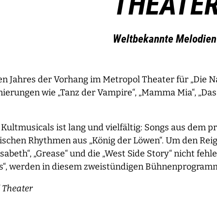
THEATE
Weltbekannte Melodien
Jahres der Vorhang im Metropol Theater für „Die Nac
ierungen wie „Tanz der Vampire“, „Mamma Mia“, „Das 
n Kultmusicals ist lang und vielfältig: Songs aus dem 
anischen Rhythmen aus „König der Löwen“. Um den Rei
isabeth“, „Grease“ und die „West Side Story“ nicht feh
es“, werden in diesem zweistündigen Bühnenprogramm l
l Theater