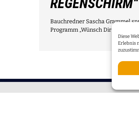
REGENSCHIRM“
Bauchredner Sascha Grammel spri
Programm „Wünsch Dir was!“
Diese Web
Erlebnis 
zuzustim