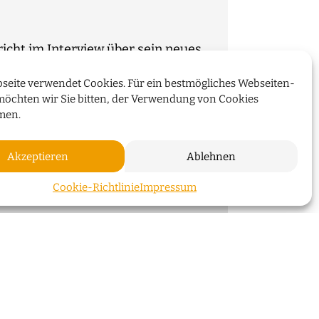
cht im Interview über sein neues
seite verwendet Cookies. Für ein bestmögliches Webseiten-
möchten wir Sie bitten, der Verwendung von Cookies
WEITERLESEN
men.
Akzeptieren
Ablehnen
ZUM SEI
Cookie-Richtlinie
Impressum