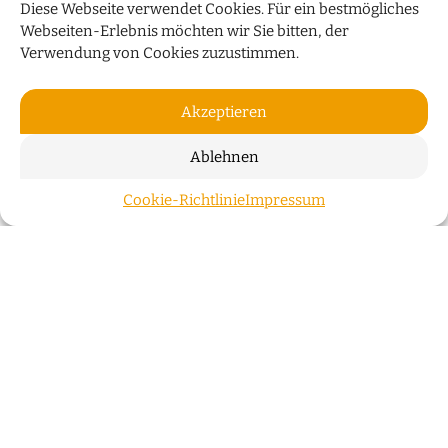
Diese Webseite verwendet Cookies. Für ein bestmögliches
Webseiten-Erlebnis möchten wir Sie bitten, der
Verwendung von Cookies zuzustimmen.
Akzeptieren
Ablehnen
„HUMOR IST WIE EIN
Cookie-Richtlinie
Impressum
ZUM S
REGENSCHIRM“
Bauchredner Sascha Grammel spricht im Interview
über sein neues Programm „Wünsch Dir was!“
WEITERLESEN