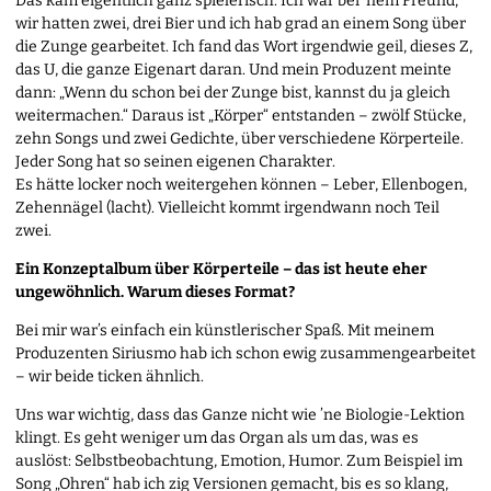
Das kam eigentlich ganz spielerisch. Ich war bei ’nem Freund,
wir hatten zwei, drei Bier und ich hab grad an einem Song über
die Zunge gearbeitet. Ich fand das Wort irgendwie geil, dieses Z,
das U, die ganze Eigenart daran. Und mein Produzent meinte
dann: „Wenn du schon bei der Zunge bist, kannst du ja gleich
weitermachen.“ Daraus ist „Körper“ entstanden – zwölf Stücke,
zehn Songs und zwei Gedichte, über verschiedene Körperteile.
Jeder Song hat so seinen eigenen Charakter.
Es hätte locker noch weitergehen können – Leber, Ellenbogen,
Zehennägel (lacht). Vielleicht kommt irgendwann noch Teil
zwei.
Ein Konzeptalbum über Körperteile – das ist heute eher
ungewöhnlich. Warum dieses Format?
Bei mir war’s einfach ein künstlerischer Spaß. Mit meinem
Produzenten Siriusmo hab ich schon ewig zusammengearbeitet
– wir beide ticken ähnlich.
Uns war wichtig, dass das Ganze nicht wie ’ne Biologie-Lektion
klingt. Es geht weniger um das Organ als um das, was es
auslöst: Selbstbeobachtung, Emotion, Humor. Zum Beispiel im
Song „Ohren“ hab ich zig Versionen gemacht, bis es so klang,