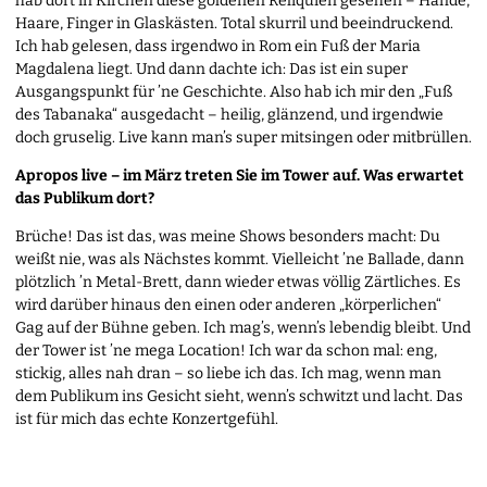
hab dort in Kirchen diese goldenen Reliquien gesehen – Hände,
Haare, Finger in Glaskästen. Total skurril und beeindruckend.
Ich hab gelesen, dass irgendwo in Rom ein Fuß der Maria
Magdalena liegt. Und dann dachte ich: Das ist ein super
Ausgangspunkt für ’ne Geschichte. Also hab ich mir den „Fuß
des Tabanaka“ ausgedacht – heilig, glänzend, und irgendwie
doch gruselig. Live kann man’s super mitsingen oder mitbrüllen.
Apropos live – im März treten Sie im Tower auf. Was erwartet
das Publikum dort?
Brüche! Das ist das, was meine Shows besonders macht: Du
weißt nie, was als Nächstes kommt. Vielleicht ’ne Ballade, dann
plötzlich ’n Metal-Brett, dann wieder etwas völlig Zärtliches. Es
wird darüber hinaus den einen oder anderen „körperlichen“
Gag auf der Bühne geben. Ich mag’s, wenn’s lebendig bleibt. Und
der Tower ist ’ne mega Location! Ich war da schon mal: eng,
stickig, alles nah dran – so liebe ich das. Ich mag, wenn man
dem Publikum ins Gesicht sieht, wenn’s schwitzt und lacht. Das
ist für mich das echte Konzertgefühl.