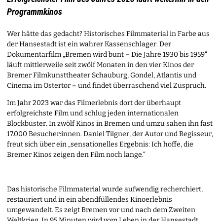
Programmkinos
Wer hätte das gedacht? Historisches Filmmaterial in Farbe aus
der Hansestadt ist ein wahrer Kassenschlager. Der
Dokumentarfilm „Bremen wird bunt – Die Jahre 1930 bis 1959“
läuft mittlerweile seit zwölf Monaten in den vier Kinos der
Bremer Filmkunsttheater Schauburg, Gondel, Atlantis und
Cinema im Ostertor – und findet überraschend viel Zuspruch.
Im Jahr 2023 war das Filmerlebnis dort der überhaupt
erfolgreichste Film und schlug jeden internationalen
Blockbuster. In zwölf Kinos in Bremen und umzu sahen ihn fast
17.000 Besucher:innen. Daniel Tilgner, der Autor und Regisseur,
freut sich über ein „sensationelles Ergebnis: Ich hoffe, die
Bremer Kinos zeigen den Film noch lange.“
Das historische Filmmaterial wurde aufwendig recherchiert,
restauriert und in ein abendfüllendes Kinoerlebnis
umgewandelt. Es zeigt Bremen vor und nach dem Zweiten
Weltkrieg. In 95 Minuten wird vom Leben in der Hansestadt