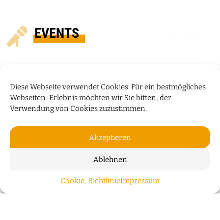
EVENTS
Diese Webseite verwendet Cookies. Für ein bestmögliches
Webseiten-Erlebnis möchten wir Sie bitten, der
Verwendung von Cookies zuzustimmen.
Akzeptieren
Ablehnen
„HUMOR IST WIE EIN
Cookie-Richtlinie
Impressum
ZUM S
REGENSCHIRM“
Bauchredner Sascha Grammel spricht im Interview