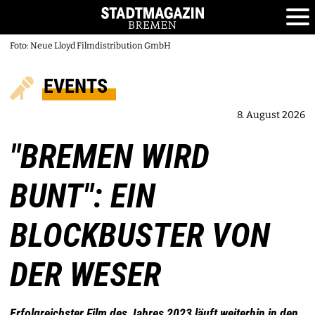
Foto: Neue Lloyd Filmdistribution GmbH
EVENTS
8. August 2026
"BREMEN WIRD
BUNT": EIN
BLOCKBUSTER VON
DER WESER
Erfolgreichster Film des Jahres 2023 läuft weiterhin in den