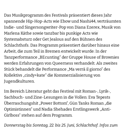
Das Musikprogramm des Festivals präsentiert dieses Jahr
spannende Hip-Hop-Acts wie Ebow und Nashi44, verträumten
Indie- und Singersongwriter-Pop von Diana Ezerex, Musik von
Marlena Käthe sowie tanzbar bis punkige Acts wie
Systemabsturz oder Get Jealous auf den Bühnen des
Schlachthofs. Das Programm präsentiert darüber hinaus eine
Arbeit, die zum Teil in Bremen entwickelt wurde: In der
Tanzperformance „BEcunting“ der Gruppe House of Brownies
werden Erfahrungen von Queerness verhandelt. Als zweites
Stück behandelt die Performance „Ma verrà il giorno“ des
Kollektivs „cindy+kate“ die Kommerzialisierung von
Jugendkulturen.
Im Bereich Literatur geht das Festival mit Roman-, Lyrik-,
Sachbuch- und Zine-Lesungen in die Vollen: Eva Tepests
Überraschungshit „Power Bottom“, Gün Tanks Roman „die
Optimistinnen“ und Nadia Shehades Erstlingswerk „Anti-
Girlboss“ stehen auf dem Programm.
Donnerstag bis Sonntag, 22. bis 25. Juni, Schlachthof. Infos zum