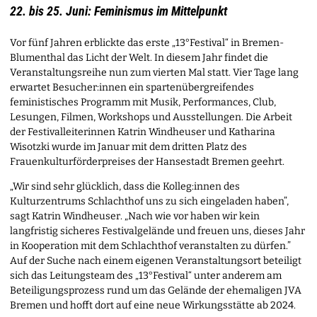
22. bis 25. Juni: Feminismus im Mittelpunkt
Vor fünf Jahren erblickte das erste „13°Festival“ in Bremen-
Blumenthal das Licht der Welt. In diesem Jahr findet die
Veranstaltungsreihe nun zum vierten Mal statt. Vier Tage lang
erwartet Besucher:innen ein spartenübergreifendes
feministisches Programm mit Musik, Performances, Club,
Lesungen, Filmen, Workshops und Ausstellungen. Die Arbeit
der Festivalleiterinnen Katrin Windheuser und Katharina
Wisotzki wurde im Januar mit dem dritten Platz des
Frauenkulturförderpreises der Hansestadt Bremen geehrt.
„Wir sind sehr glücklich, dass die Kolleg:innen des
Kulturzentrums Schlachthof uns zu sich eingeladen haben”,
sagt Katrin Windheuser. „Nach wie vor haben wir kein
langfristig sicheres Festivalgelände und freuen uns, dieses Jahr
in Kooperation mit dem Schlachthof veranstalten zu dürfen.”
Auf der Suche nach einem eigenen Veranstaltungsort beteiligt
sich das Leitungsteam des „13°Festival“ unter anderem am
Beteiligungsprozess rund um das Gelände der ehemaligen JVA
Bremen und hofft dort auf eine neue Wirkungsstätte ab 2024.