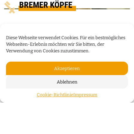
BREMER KÖPFE
Diese Webseite verwendet Cookies. Für ein bestmögliches
Webseiten-Erlebnis möchten wir Sie bitten, der
Verwendung von Cookies zuzustimmen.
Akzeptieren
Ablehnen
„WIR WOHNEN NICHT NUR IN
Cookie-Richtlinie
Impressum
ZUM S
GEBÄUDEN, SONDERN AUCH IN
GESCHICHTEN“
Der Bremer Investor Klaus Meier über die
Überseeinsel, Stadtentwicklung und innovative