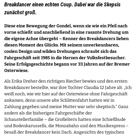
Break­dancer einen echten Coup. Dabei war die Skepsis
zunächst groß.
Diese eine Bewegung der Gondel, wenn sie wie ein Pfeil nach
vorne schießt und anschließend in eine rasante Drehung um
die eigene Achse übergeht – Kenner des Breakdancers lieben
diesen Moment des Glücks. Mit seinem unverkennbaren,
coolen Design und wilden Drehungen schraubt sich das
Fahrgeschäft seit 1985 in die Herzen der Volksfestbesucher.
Seine Erfolgsgeschichte begann vor 33 Jahren auf der Bremer
Osterwiese.
Als Erika Dreher den richtigen Riecher bewies und den ersten
Breakdancer bestellte, war ihre Tochter Claudia 12 Jahre alt. „Ich
weiß noch, wie wir hier auf der Osterwiese ohne Fahrgeschäft
ankamen, denn unsere alte Schlittenfahrt hatten wir in
Zahlung gegeben und meine Mutter war sehr skeptisch.“ Ganz
anders als die bisherigen Fahrgeschäfte der
Schaustellerfamilie – die Großeltern hatten eine Schießbude
und Bodenkarussells, die Monzabahn und den Musikexpress –
besaß der Breakdancer kein Dach. Angesichts des typischen