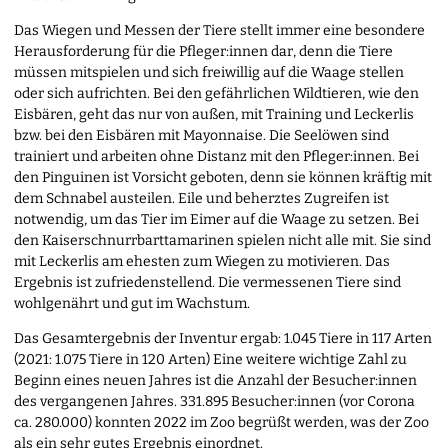
Das Wiegen und Messen der Tiere stellt immer eine besondere
Herausforderung für die Pfleger:innen dar, denn die Tiere
müssen mitspielen und sich freiwillig auf die Waage stellen
oder sich aufrichten. Bei den gefährlichen Wildtieren, wie den
Eisbären, geht das nur von außen, mit Training und Leckerlis
bzw. bei den Eisbären mit Mayonnaise. Die Seelöwen sind
trainiert und arbeiten ohne Distanz mit den Pfleger:innen. Bei
den Pinguinen ist Vorsicht geboten, denn sie können kräftig mit
dem Schnabel austeilen. Eile und beherztes Zugreifen ist
notwendig, um das Tier im Eimer auf die Waage zu setzen. Bei
den Kaiserschnurrbarttamarinen spielen nicht alle mit. Sie sind
mit Leckerlis am ehesten zum Wiegen zu motivieren. Das
Ergebnis ist zufriedenstellend. Die vermessenen Tiere sind
wohlgenährt und gut im Wachstum.
Das Gesamtergebnis der Inventur ergab: 1.045 Tiere in 117 Arten
(2021: 1.075 Tiere in 120 Arten) Eine weitere wichtige Zahl zu
Beginn eines neuen Jahres ist die Anzahl der Besucher:innen
des vergangenen Jahres. 331.895 Besucher:innen (vor Corona
ca. 280.000) konnten 2022 im Zoo begrüßt werden, was der Zoo
als ein sehr gutes Ergebnis einordnet.