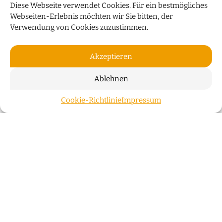
Diese Webseite verwendet Cookies. Für ein bestmögliches
Webseiten-Erlebnis möchten wir Sie bitten, der
Verwendung von Cookies zuzustimmen.
Akzeptieren
Ablehnen
„WIR WOHNEN NICHT NUR IN
Cookie-Richtlinie
Impressum
ZUM S
GEBÄUDEN, SONDERN AUCH IN
GESCHICHTEN“
Der Bremer Investor Klaus Meier über die
Überseeinsel, Stadtentwicklung und innovative
Energiekonzepte
Bremer Köpfe
WEITERLESEN