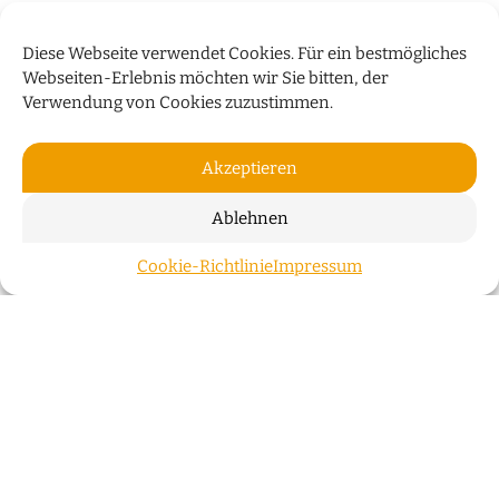
Diese Webseite verwendet Cookies. Für ein bestmögliches
Webseiten-Erlebnis möchten wir Sie bitten, der
Verwendung von Cookies zuzustimmen.
Akzeptieren
Ablehnen
„WIR WOHNEN NICHT NUR IN
Cookie-Richtlinie
Impressum
ZUM S
GEBÄUDEN, SONDERN AUCH IN
GESCHICHTEN“
Der Bremer Investor Klaus Meier über die
Überseeinsel, Stadtentwicklung und innovative
Energiekonzepte
Bremer Köpfe