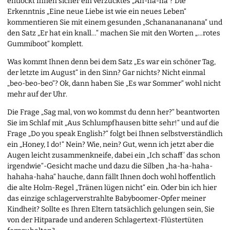
entlockt Ihnen sicher ein verzücktes „Ah-ha-ha“? Die
Erkenntnis „Eine neue Liebe ist wie ein neues Leben“
kommentieren Sie mit einem gesunden „Schananananana“ und
den Satz „Er hat ein knall…“ machen Sie mit den Worten „…rotes
Gummiboot“ komplett.
Was kommt Ihnen denn bei dem Satz „Es war ein schöner Tag,
der letzte im August“ in den Sinn? Gar nichts? Nicht einmal
„beo-beo-beo“? Ok, dann haben Sie „Es war Sommer“ wohl nicht
mehr auf der Uhr.
Die Frage „Sag mal, von wo kommst du denn her?“ beantworten
Sie im Schlaf mit „Aus Schlumpfhausen bitte sehr!“ und auf die
Frage „Do you speak English?“ folgt bei Ihnen selbstverständlich
ein „Honey, I do!“ Nein? Wie, nein? Gut, wenn ich jetzt aber die
Augen leicht zusammenkneife, dabei ein „Ich schaff’ das schon
irgendwie“-Gesicht mache und dazu die Silben „ha-ha-haha-
hahaha-haha“ hauche, dann fällt Ihnen doch wohl hoffentlich
die alte Holm-Regel „Tränen lügen nicht“ ein. Oder bin ich hier
das einzige schlagerverstrahlte Babyboomer-Opfer meiner
Kindheit? Sollte es Ihren Eltern tatsächlich gelungen sein, Sie
von der Hitparade und anderen Schlagertext-Flüstertüten