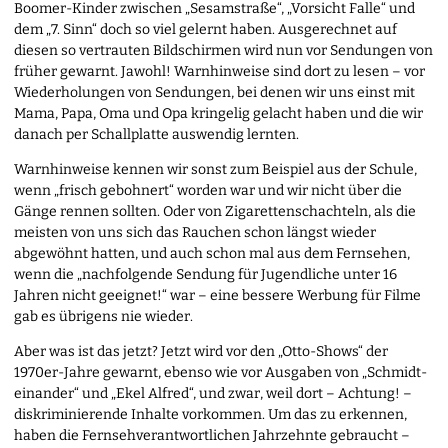
Boomer-Kinder zwischen „Sesamstraße“, „Vorsicht Falle“ und
dem „7. Sinn“ doch so viel gelernt haben. Ausgerechnet auf
diesen so vertrauten Bildschirmen wird nun vor Sendungen von
früher gewarnt. Jawohl! Warnhinweise sind dort zu lesen – vor
Wiederholungen von Sendungen, bei denen wir uns einst mit
Mama, Papa, Oma und Opa kringelig gelacht haben und die wir
danach per Schallplatte auswendig lernten.
Warnhinweise kennen wir sonst zum Beispiel aus der Schule,
wenn „frisch gebohnert“ worden war und wir nicht über die
Gänge rennen sollten. Oder von Zigarettenschachteln, als die
meisten von uns sich das Rauchen schon längst wieder
abgewöhnt hatten, und auch schon mal aus dem Fernsehen,
wenn die „nachfolgende Sendung für Jugendliche unter 16
Jahren nicht geeignet!“ war – eine bessere Werbung für Filme
gab es übrigens nie wieder.
Aber was ist das jetzt? Jetzt wird vor den „Otto-Shows“ der
1970er-Jahre gewarnt, ebenso wie vor Ausgaben von „Schmidt­
einander“ und „Ekel Alfred“, und zwar, weil dort – Achtung! –
diskriminierende Inhalte vorkommen. Um das zu erkennen,
haben die Fernsehverantwortlichen Jahrzehnte gebraucht –