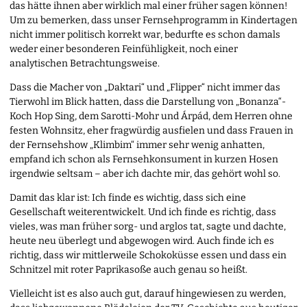
das hätte ihnen aber wirklich mal einer früher sagen können!
Um zu bemerken, dass unser Fernsehprogramm in Kindertagen
nicht immer politisch korrekt war, bedurfte es schon damals
weder einer besonderen Feinfühligkeit, noch einer
analytischen Betrachtungsweise.
Dass die Macher von „Daktari“ und „Flipper“ nicht immer das
Tierwohl im Blick hatten, dass die Darstellung von „Bonanza“-
Koch Hop Sing, dem Sarotti-Mohr und Árpád, dem Herren ohne
festen Wohnsitz, eher fragwürdig ausfielen und dass Frauen in
der Fernsehshow „Klimbim“ immer sehr wenig anhatten,
empfand ich schon als Fernsehkonsument in kurzen Hosen
irgendwie seltsam – aber ich dachte mir, das gehört wohl so.
Damit das klar ist: Ich finde es wichtig, dass sich eine
Gesellschaft weiterentwickelt. Und ich finde es richtig, dass
vieles, was man früher sorg- und arglos tat, sagte und dachte,
heute neu überlegt und abgewogen wird. Auch finde ich es
richtig, dass wir mittlerweile Schokoküsse essen und dass ein
Schnitzel mit roter Paprikasoße auch genau so heißt.
Vielleicht ist es also auch gut, darauf hingewiesen zu werden,