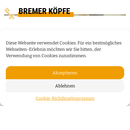
BREMER KÖPFE
Diese Webseite verwendet Cookies. Für ein bestmögliches
Webseiten-Erlebnis möchten wir Sie bitten, der
Verwendung von Cookies zuzustimmen.
Akzeptieren
Ablehnen
„WIR WOHNEN NICHT NUR IN
Cookie-Richtlinie
Impressum
ZUM S
GEBÄUDEN, SONDERN AUCH IN
GESCHICHTEN“
Der Bremer Investor Klaus Meier über die