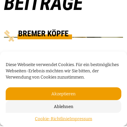
BEITRÄGE
BREMER KÖPFE
Diese Webseite verwendet Cookies. Für ein bestmögliches
Webseiten-Erlebnis möchten wir Sie bitten, der
Verwendung von Cookies zuzustimmen.
Akzeptieren
Ablehnen
„WIR WOHNEN NICHT NUR IN
Cookie-Richtlinie
Impressum
ZUM S