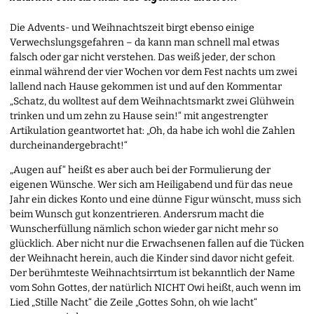
Die Advents- und Weihnachtszeit birgt ebenso einige
Verwechslungsgefahren – da kann man schnell mal etwas
falsch oder gar nicht verstehen. Das weiß jeder, der schon
einmal während der vier Wochen vor dem Fest nachts um zwei
lallend nach Hause gekommen ist und auf den Kommentar
„Schatz, du wolltest auf dem Weihnachtsmarkt zwei Glühwein
trinken und um zehn zu Hause sein!“ mit angestrengter
Artikulation geantwortet hat: „Oh, da habe ich wohl die Zahlen
durcheinandergebracht!“
„Augen auf“ heißt es aber auch bei der Formulierung der
eigenen Wünsche. Wer sich am Heiligabend und für das neue
Jahr ein dickes Konto und eine dünne Figur wünscht, muss sich
beim Wunsch gut konzentrieren. Andersrum macht die
Wunscherfüllung nämlich schon wieder gar nicht mehr so
glücklich. Aber nicht nur die Erwachsenen fallen auf die Tücken
der Weihnacht herein, auch die Kinder sind davor nicht gefeit.
Der berühmteste Weihnachtsirrtum ist bekanntlich der Name
vom Sohn Gottes, der natürlich NICHT Owi heißt, auch wenn im
Lied „Stille Nacht“ die Zeile „Gottes Sohn, oh wie lacht“