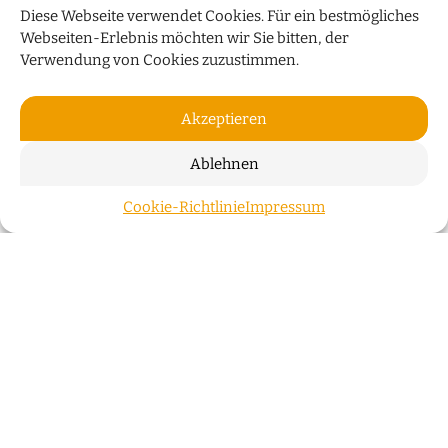
Diese Webseite verwendet Cookies. Für ein bestmögliches
Webseiten-Erlebnis möchten wir Sie bitten, der
Verwendung von Cookies zuzustimmen.
Akzeptieren
Ablehnen
„WIR WOHNEN NICHT NUR IN
Cookie-Richtlinie
Impressum
ZUM S
GEBÄUDEN, SONDERN AUCH IN
GESCHICHTEN“
Der Bremer Investor Klaus Meier über die
Überseeinsel, Stadtentwicklung und innovative
Energiekonzepte
Bremer Köpfe
WEITERLESEN