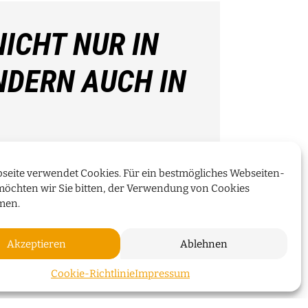
ICHT NUR IN
NDERN AUCH IN
über die Überseeinsel,
seite verwendet Cookies. Für ein bestmögliches Webseiten-
 Energiekonzepte
möchten wir Sie bitten, der Verwendung von Cookies
men.
WEITERLESEN
Akzeptieren
Ablehnen
ZUM SEI
Cookie-Richtlinie
Impressum