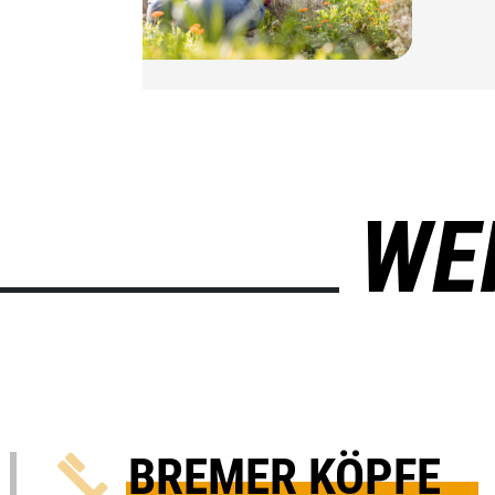
WE
BREMER KÖPFE