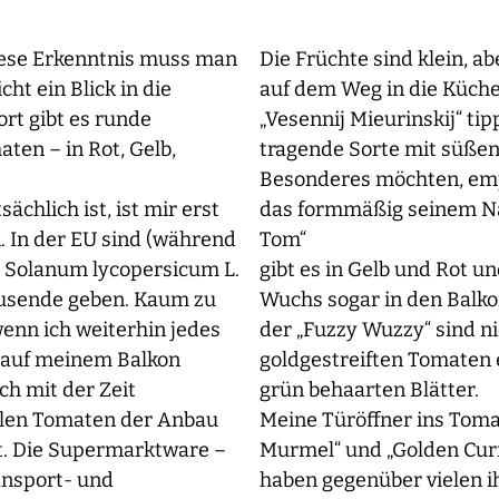
diese Erkenntnis muss man
Die Früchte sind klein, a
ht ein Blick in die
auf dem Weg in die Küche 
t gibt es runde
„Vesennij Mieurinskij“ tip
en – in Rot, Gelb,
tragende Sorte mit süßen
Besonderes möchten, empf
ächlich ist, ist mir erst
das formmäßig seinem Na
 In der EU sind (während
Tom“
n Solanum lycopersicum L.
gibt es in Gelb und Rot 
tausende geben. Kaum zu
Wuchs sogar in den Balko
wenn ich weiterhin jedes
der „Fuzzy Wuzzy“ sind ni
n auf meinem Balkon
goldgestreiften Tomaten 
ch mit der Zeit
grün behaarten Blätter.
allen Tomaten der Anbau
Meine Türöffner ins Tom
nt. Die Supermarktware –
Murmel“ und „Golden Cur
ansport- und
haben gegenüber vielen 