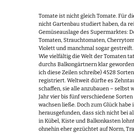
Tomate ist nicht gleich Tomate. Für 
nicht Gartenbau studiert haben, da reic
Gemüseauslage des Supermarktes: Dor
Tomaten, Strauchtomaten, Cherrytomat
Violett und manchmal sogar gestreift.
Wie vielfältig die Welt der Tomaten tats
durchs Balkongärtnern klar geworden.
ich diese Zeilen schreibe) 4528 Sorte
registriert. Weltweit dürfte es Zehn
schaffen, sie alle anzubauen – selbst 
Jahr vier bis fünf verschiedene Sorte
wachsen ließe. Doch zum Glück habe i
herausgefunden, dass sich nicht bei 
in Kübel, Kiste und Balkonkasten loh
ohnehin eher gezüchtet auf Norm, Tr