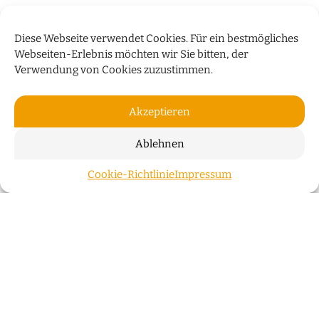
Diese Webseite verwendet Cookies. Für ein bestmögliches
Webseiten-Erlebnis möchten wir Sie bitten, der
Verwendung von Cookies zuzustimmen.
Akzeptieren
Ablehnen
„WIR WOHNEN NICHT NUR IN
Cookie-Richtlinie
Impressum
ZUM S
GEBÄUDEN, SONDERN AUCH IN
GESCHICHTEN“
Der Bremer Investor Klaus Meier über die
Überseeinsel, Stadtentwicklung und innovative
Energiekonzepte
Bremer Köpfe