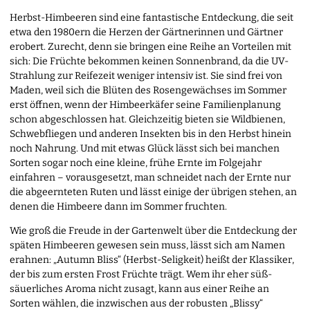
Herbst-Himbeeren sind eine fantastische Entdeckung, die seit
etwa den 1980ern die Herzen der Gärtnerinnen und Gärtner
erobert. Zurecht, denn sie bringen eine Reihe an Vorteilen mit
sich: Die Früchte bekommen keinen Sonnenbrand, da die UV-
Strahlung zur Reifezeit weniger intensiv ist. Sie sind frei von
Maden, weil sich die Blüten des Rosengewächses im Sommer
erst öffnen, wenn der Himbeerkäfer seine Familienplanung
schon abgeschlossen hat. Gleichzeitig bieten sie Wildbienen,
Schwebfliegen und anderen Insekten bis in den Herbst hinein
noch Nahrung. Und mit etwas Glück lässt sich bei manchen
Sorten sogar noch eine kleine, frühe Ernte im Folgejahr
einfahren – vorausgesetzt, man schneidet nach der Ernte nur
die abgeernteten Ruten und lässt einige der übrigen stehen, an
denen die Himbeere dann im Sommer fruchten.
Wie groß die Freude in der Gartenwelt über die Entdeckung der
späten Himbeeren gewesen sein muss, lässt sich am Namen
erahnen: „Autumn Bliss“ (Herbst-Seligkeit) heißt der Klassiker,
der bis zum ersten Frost Früchte trägt. Wem ihr eher süß-
säuerliches Aroma nicht zusagt, kann aus einer Reihe an
Sorten wählen, die inzwischen aus der robusten „Blissy“