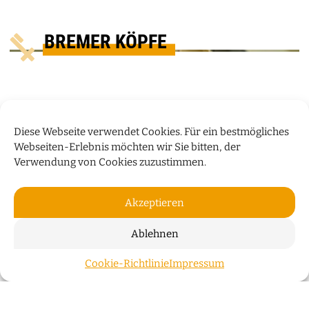
BREMER KÖPFE
Diese Webseite verwendet Cookies. Für ein bestmögliches
Webseiten-Erlebnis möchten wir Sie bitten, der
Verwendung von Cookies zuzustimmen.
Akzeptieren
Ablehnen
„WIR WOHNEN NICHT NUR IN
Cookie-Richtlinie
Impressum
GEBÄUDEN, SONDERN AUCH IN
ZUM S
GESCHICHTEN“